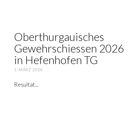
Ober­thur­gaui­sches
Gewehr­schies­sen 2026
in Hefen­ho­fen TG
1. MÄRZ 2026
Resultat