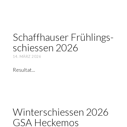
Schaff­hau­ser Früh­lings­
schies­sen 2026
14. MÄRZ 2026
Resultat
Win­ter­schies­sen 2026
GSA Hecke­mos