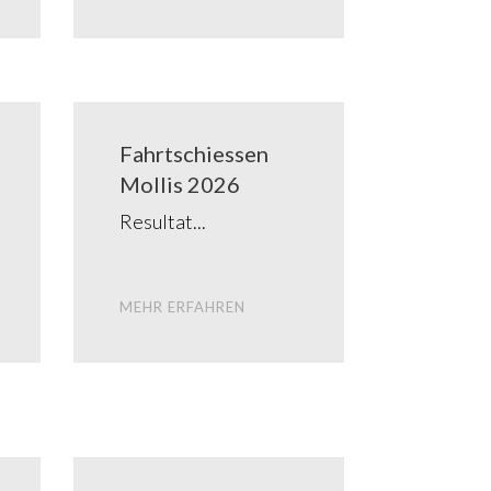
Fahrt­schies­sen
Mol­lis 2026
Resul­tat
MEHR ERFAH­REN