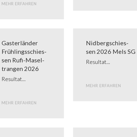
MEHR ERFAH­REN
Gaster­län­der
Nid­berg­schies­
Früh­lings­schies­
sen 2026 Mels SG
sen Rufi-Masel­
Resul­tat
tran­­gen 2026
Resul­tat
MEHR ERFAH­REN
MEHR ERFAH­REN