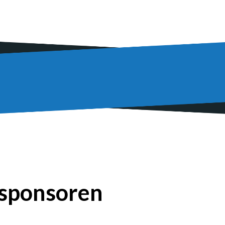
­spon­so­ren