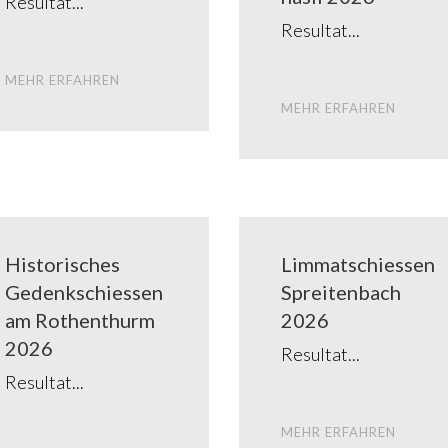
Resul­tat
Resul­tat
MEHR ERFAH­REN
MEHR ERFAH­REN
Histo­ri­sches
Lim­mat­schies­sen
Gedenk­schies­sen
Sprei­ten­bach
am Rothen­thurm
2026
2026
Resul­tat
Resul­tat
MEHR ERFAH­REN