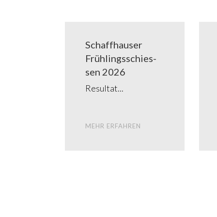
Schaff­hau­ser
Früh­lings­schies­
sen 2026
Resul­tat
MEHR ERFAH­REN