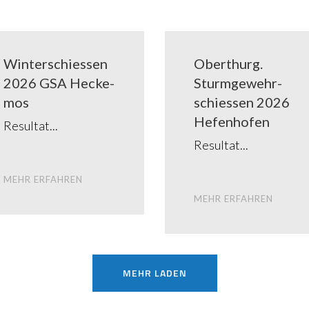
Win­ter­schies­sen
Ober­thurg.
2026 GSA Hecke­
Sturm­ge­wehr­
mos
schies­sen 2026
Hefen­ho­fen
Resul­tat
Resul­tat
MEHR ERFAH­REN
MEHR ERFAH­REN
MEHR LADEN