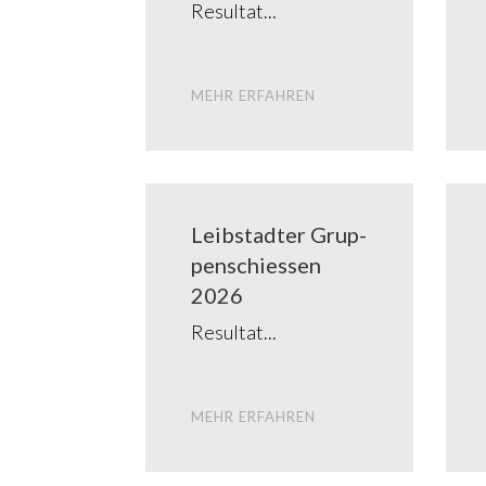
Resul­tat
MEHR ERFAH­REN
Leib­stadter Grup­
pen­schies­sen
2026
Resul­tat
MEHR ERFAH­REN