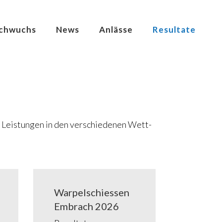
ch­wuchs
News
Anläs­se
Resul­ta­te
d Lei­stun­gen in den ver­schie­de­nen Wett­
War­pel­schies­sen
Embrach 2026