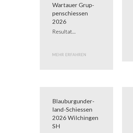
War­tau­er Grup­
pen­schies­sen
2026
Resul­tat
MEHR ERFAH­REN
Blau­­­bur­­gun­­­der­­
land-Schies­­sen
2026 Wil­chin­gen
SH