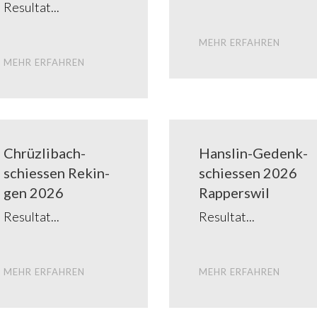
Resul­tat
MEHR ERFAH­REN
MEHR ERFAH­REN
Chrüz­lib­ach­
Han­s­­lin-Geden­k­­
schies­sen Rekin­
schies­­sen 2026
gen 2026
Rap­pers­wil
Resul­tat
Resul­tat
MEHR ERFAH­REN
MEHR ERFAH­REN