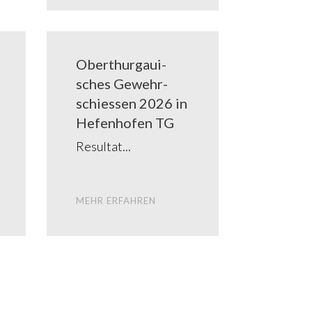
Ober­thur­gaui­
sches Gewehr­
schies­sen 2026 in
Hefen­ho­fen TG
Resul­tat
MEHR ERFAH­REN