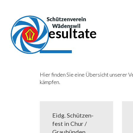
Resul­ta­te
Hier fin­den Sie eine Über­sicht unse­rer Ve
kämp­fen.
Eidg. Schüt­zen­
fest in Chur /
Grau­bün­den