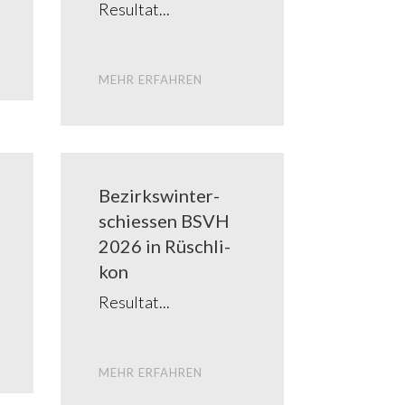
Resul­tat
MEHR ERFAH­REN
Bezirks­winter­
schiessen BSVH
2026 in Rüsch­li­
kon
Resul­tat
MEHR ERFAH­REN