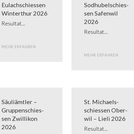
Eulach­schies­sen
Sod­hub­el­schies­
Win­ter­thur 2026
sen Safen­wil
2026
Resul­tat
Resul­tat
MEHR ERFAH­REN
MEHR ERFAH­REN
Säu­liämt­ler –
St. Michaels­
Grup­pen­schies­
schies­sen Ober­
sen Zwil­li­kon
wil – Lie­li 2026
2026
Resul­tat