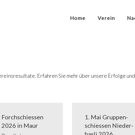
Home
Ver­ein
Na
r­eins­re­sul­ta­te. Erfah­ren Sie mehr über unse­re Erfol­ge un
Forch­schies­sen
1. Mai Grup­pen­
2026 in Maur
schies­sen Nie­der­
has­li 2026