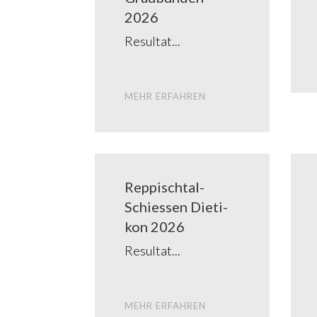
2026
Resul­tat
MEHR ERFAH­REN
Rep­­pi­sch­tal-
Schies­­sen Die­ti­
kon 2026
Resul­tat
MEHR ERFAH­REN