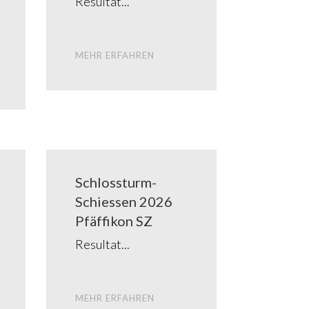
Resul­tat
MEHR ERFAH­REN
Schlos­s­turm-
Schies­­sen 2026
Pfäf­fi­kon SZ
Resul­tat
MEHR ERFAH­REN