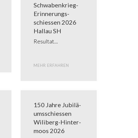
Schwa­­ben­­krieg-
Erin­­ne­rungs­­­
schies­­sen 2026
Hallau SH
Resul­tat
MEHR ERFAH­REN
150 Jah­re Jubi­lä­
ums­schies­sen
Wili­­berg-Hin­ter­­
moos 2026