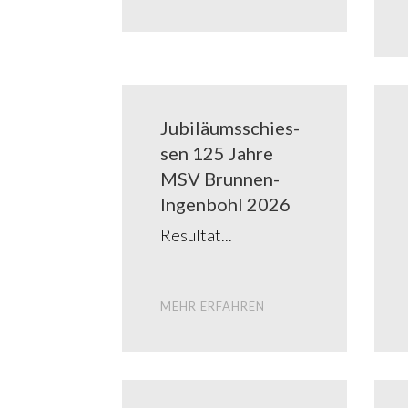
Jubi­lä­ums­schies­
sen 125 Jah­re
MSV Brun­­­nen-
Ingen­­bohl 2026
Resul­tat
MEHR ERFAH­REN