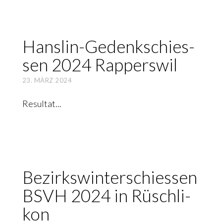
Hans­lin-Gedenk­schies­
sen 2024 Rap­pers­wil
23. MÄRZ 2024
Resultat
Bezirks­winter­schiessen
BSVH 2024 in Rüsch­li­
kon