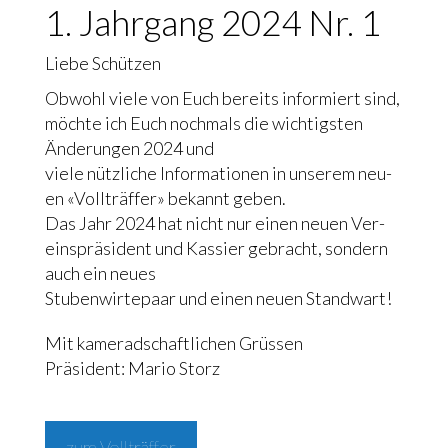
1. Jahr­gang 2024 Nr. 1
Lie­be Schüt­zen
Obwohl vie­le von Euch bereits infor­miert sind,
möch­te ich Euch noch­mals die wich­tig­sten
Ände­run­gen 2024 und
vie­le nütz­li­che Infor­ma­tio­nen in unse­rem neu­
en «Voll­träf­fer» bekannt geben.
Das Jahr 2024 hat nicht nur einen neu­en Ver­
eins­prä­si­dent und Kas­sier gebracht, son­dern
auch ein neu­es
Stu­ben­wir­te­paar und einen neu­en Stand­wart!
Mit kame­rad­schaft­li­chen Grüs­sen
Prä­si­dent: Mario Storz
zum Voll­träf­fer