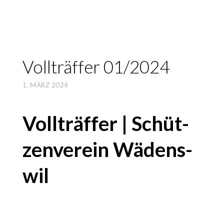
Voll­träf­fer 01/2024
1. MÄRZ 2024
Voll­träf­fer | Schüt­
zen­ver­ein Wädens­
wil