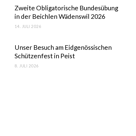
Zwei­te Obli­ga­to­ri­sche Bun­des­übung
in der Beich­len Wädens­wil 2026
14. JULI 2026
Unser Besuch am Eid­ge­nös­si­schen
Schüt­zen­fest in Peist
8. JULI 2026