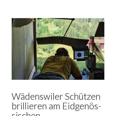
Wädens­wi­ler Schüt­zen
bril­lie­ren am Eid­ge­nös­
si­schen