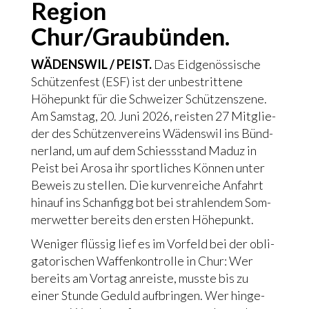
Regi­on
Chur/Graubünden.
WÄDENSWIL / PEIST.
Das Eid­ge­nös­si­sche
Schüt­zen­fest (ESF) ist der unbe­strit­te­ne
Höhe­punkt für die Schwei­zer Schüt­zen­sze­ne.
Am Sams­tag, 20. Juni 2026, rei­sten 27 Mit­glie­
der des Schüt­zen­ver­eins Wädens­wil ins Bünd­
ner­land, um auf dem Schiess­stand Maduz in
Peist bei Aro­sa ihr sport­li­ches Kön­nen unter
Beweis zu stel­len. Die kur­ven­rei­che Anfahrt
hin­auf ins Schanf­igg bot bei strah­len­dem Som­
mer­wet­ter bereits den ersten Höhe­punkt.
Weni­ger flüs­sig lief es im Vor­feld bei der obli­
ga­to­ri­schen Waf­fen­kon­trol­le in Chur: Wer
bereits am Vor­tag anrei­ste, muss­te bis zu
einer Stun­de Geduld auf­brin­gen. Wer hin­ge­