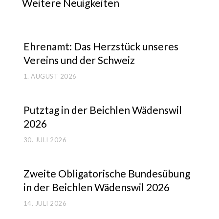
Weitere Neuigkeiten
Ehren­amt: Das Herz­stück unse­res
Ver­eins und der Schweiz
1. AUGUST 2026
Putz­tag in der Beich­len Wädens­wil
2026
30. JULI 2026
Zwei­te Obli­ga­to­ri­sche Bun­des­übung
in der Beich­len Wädens­wil 2026
14. JULI 2026