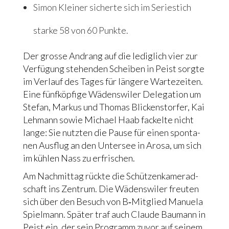
Simon Klei­ner sicher­te sich im Serie­stich
star­ke 58 von 60 Punk­te.
Der gros­se Andrang auf die ledig­lich vier zur
Ver­fü­gung ste­hen­den Schei­ben in Peist sorg­te
im Ver­lauf des Tages für län­ge­re War­te­zei­ten.
Eine fünf­köp­fi­ge Wädens­wi­ler Dele­ga­ti­on um
Ste­fan, Mar­kus und Tho­mas Blickens­tor­fer, Kai
Leh­mann sowie Micha­el Haab fackel­te nicht
lan­ge: Sie nutz­ten die Pau­se für einen spon­ta­
nen Aus­flug an den Unter­see in Aro­sa, um sich
im küh­len Nass zu erfri­schen.
Am Nach­mit­tag rück­te die Schüt­zen­ka­me­rad­
schaft ins Zen­trum. Die Wädens­wi­ler freu­ten
sich über den Besuch von B‑Mitglied Manue­la
Spiel­mann. Spä­ter traf auch Clau­de Bau­mann in
Peist ein, der sein Pro­gramm zuvor auf sei­nem