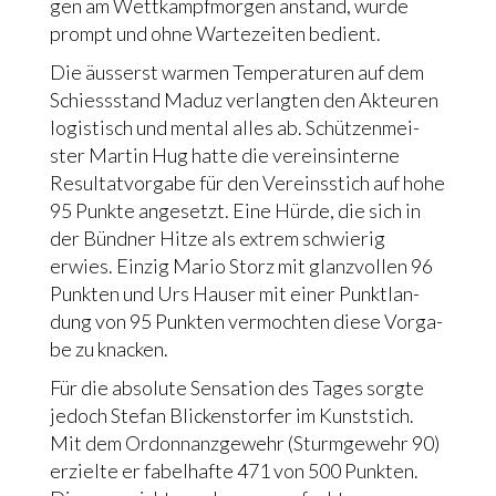
gen am Wett­kampf­mor­gen anstand, wur­de
prompt und ohne War­te­zei­ten bedient.
Die äus­serst war­men Tem­pe­ra­tu­ren auf dem
Schiess­stand Maduz ver­lang­ten den Akteu­ren
logi­stisch und men­tal alles ab. Schüt­zen­mei­
ster Mar­tin Hug hat­te die ver­eins­in­ter­ne
Resul­tat­vor­ga­be für den Ver­eins­stich auf hohe
95 Punk­te ange­setzt. Eine Hür­de, die sich in
der Bünd­ner Hit­ze als extrem schwie­rig
erwies. Ein­zig Mario Storz mit glanz­vol­len 96
Punk­ten und Urs Hau­ser mit einer Punkt­lan­
dung von 95 Punk­ten ver­moch­ten die­se Vor­ga­
be zu knacken.
Für die abso­lu­te Sen­sa­ti­on des Tages sorg­te
jedoch Ste­fan Blickens­tor­fer im Kunst­stich.
Mit dem Ordon­nanz­ge­wehr (Sturm­ge­wehr 90)
erziel­te er fabel­haf­te 471 von 500 Punk­ten.