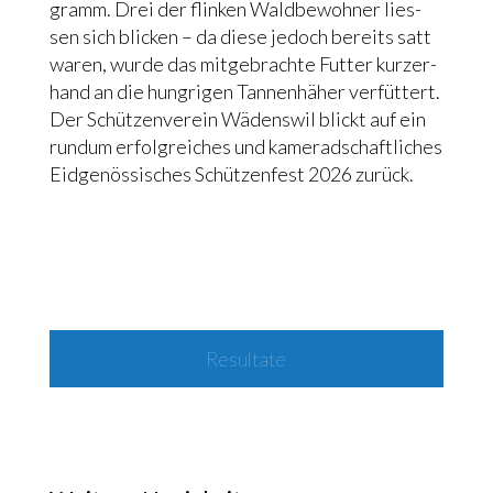
gramm. Drei der flin­ken Wald­be­woh­ner lies­
sen sich blicken – da die­se jedoch bereits satt
waren, wur­de das mit­ge­brach­te Fut­ter kur­zer­
hand an die hung­ri­gen Tan­nen­hä­her ver­füt­tert.
Der Schüt­zen­ver­ein Wädens­wil blickt auf ein
rund­um erfolg­rei­ches und kame­rad­schaft­li­ches
Eid­ge­nös­si­sches Schüt­zen­fest 2026 zurück.
Resul­ta­te