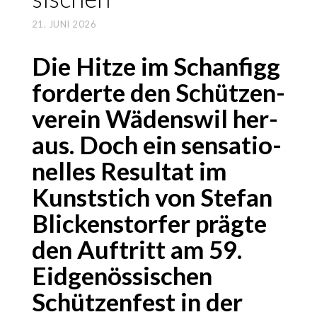
21. JUNI 2026
Die Hit­ze im Schanf­igg
for­der­te den Schüt­zen­
ver­ein Wädens­wil her­
aus. Doch ein sen­sa­tio­
nel­les Resul­tat im
Kunst­stich von Ste­fan
Blickens­tor­fer präg­te
den Auf­tritt am 59.
Eid­ge­nös­si­schen
Schüt­zen­fest in der