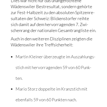
Dies war nicht nur das unan­ge­foch­te­ne
Wädens­wi­ler Best­re­sul­tat, son­dern gehör­te
zur Fest-Halb­zeit zu den abso­lu­ten Spit­zen­re­
sul­ta­ten der Schweiz: Blickens­tor­fer reih­te
sich damit auf dem her­vor­ra­gen­den 7. Zwi­
schen­rang der natio­na­len Gesamt­rang­li­ste ein.
Auch in den wei­te­ren Dis­zi­pli­nen zeig­ten die
Wädens­wi­ler ihre Treff­si­cher­heit:
Mar­tin Klei­ner über­zeug­te im Aus­zah­lungs­
stich mit her­vor­ra­gen­den 59 von 60 Punk­
ten.
Mario Storz dop­pel­te im Kranz­stich mit
eben­falls 59 von 60 Punk­ten nach.