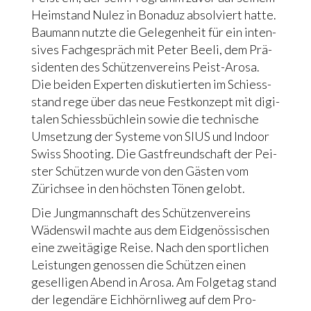
Heim­stand Nulez in Bona­duz absol­viert hat­te.
Bau­mann nutz­te die Gele­gen­heit für ein inten­
si­ves Fach­ge­spräch mit Peter Beeli, dem Prä­
si­den­ten des Schüt­zen­ver­eins Peist-Aro­sa.
Die bei­den Exper­ten dis­ku­tier­ten im Schiess­
stand rege über das neue Fest­kon­zept mit digi­
ta­len Schiess­büch­lein sowie die tech­ni­sche
Umset­zung der Syste­me von SIUS und Indoor
Swiss Shoo­ting. Die Gast­freund­schaft der Pei­
ster Schüt­zen wur­de von den Gästen vom
Zürich­see in den höch­sten Tönen gelobt.
Die Jung­mann­schaft des Schüt­zen­ver­eins
Wädens­wil mach­te aus dem Eid­ge­nös­si­schen
eine zwei­tä­gi­ge Rei­se. Nach den sport­li­chen
Lei­stun­gen genos­sen die Schüt­zen einen
gesel­li­gen Abend in Aro­sa. Am Fol­ge­tag stand
der legen­dä­re Eich­hörn­li­weg auf dem Pro­