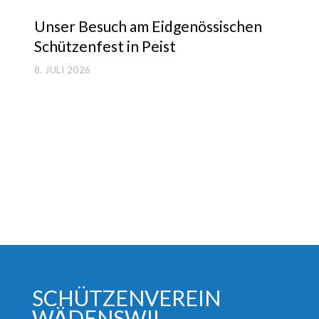
Unser Besuch am Eid­ge­nös­si­schen
Schüt­zen­fest in Peist
8. JULI 2026
SCHÜTZENVEREIN
WÄDENSWIL