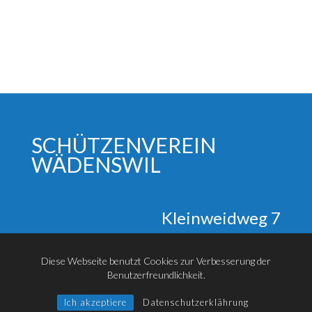
SCHÜTZENVEREIN
WÄDENSWIL
Klein­weid­weg 7
8820 Wädens­wil
Diese Webseite benutzt Cookies zur Verbesserung der
Benutzerfreundlichkeit.
Ich akzeptiere
Datenschutzerklährung