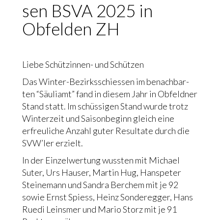
sen BSVA 2025 in
Obfel­den ZH
Lie­be Schüt­zin­nen- und Schüt­zen
Das Win­ter-Bezirks­schies­sen im benach­bar­
ten “Säu­liamt” fand in die­sem Jahr in Obfeld­ner
Stand statt. Im schüs­si­gen Stand wur­de trotz
Win­ter­zeit und Sai­son­be­ginn gleich eine
erfreu­li­che Anzahl guter Resul­ta­te durch die
SVW’­ler erzielt.
In der Ein­zel­wer­tung wuss­ten mit Micha­el
Suter, Urs Hau­ser, Mar­tin Hug, Hans­pe­ter
Stei­ne­mann und San­dra Ber­chem mit je 92
sowie Ernst Spiess, Heinz Son­der­eg­ger, Hans
Rue­di Leins­mer und Mario Storz mit je 91