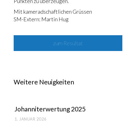
Punk­ten zu über­zeu­gen.
Mit kame­rad­schaft­li­chen Grüs­sen
SM-Extern: Mar­tin Hug
zum Resul­tat
Weitere Neuigkeiten
Johan­ni­ter­wer­tung 2025
1. JANUAR 2026