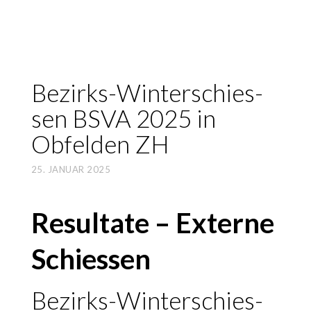
Bezirks-Win­ter­schies­
sen BSVA 2025 in
Obfel­den ZH
25. JANUAR 2025
Resul­ta­te – Exter­ne
Schies­sen
Bezirks-Win­ter­schies­