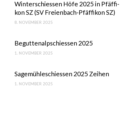
Win­ter­schies­sen Höfe 2025 in Pfäf­fi­
kon SZ (SV Frei­en­bach-Pfäf­fi­kon SZ)
8. NOVEMBER 2025
Begut­ten­alp­schies­sen 2025
1. NOVEMBER 2025
Sage­müh­le­schies­sen 2025 Zei­hen
1. NOVEMBER 2025